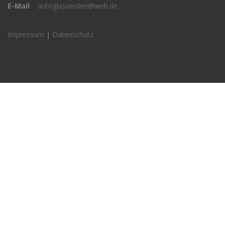
E-Mail
autoglasverden@web.de
Impressum
|
Datenschutz