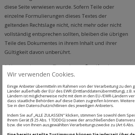
diese Seite verwiesen wurde. Sofern Teile oder
einzelne Formulierungen dieses Textes der
geltenden Rechtslage nicht, nicht mehr oder nicht
vollständig entsprechen sollten, bleiben die übrigen
Teile des Dokumentes in ihrem Inhalt und ihrer
Gültigkeit davon unberührt.
Hinweis zur Barrierefreiheit
Wir verwenden Cookies.
Wir bemühen uns, unsere digitalen Inhalte
Einige Anbieter übermitteln im Rahmen von der Verarbeitung zu de
barrierefrei im Sinne des BFSG sowie der
Länder außerhalb der EU/ des EWR (Drittlanddatenübermittlung), z.B. 
Ländern ist möglicherweise nicht mit dem in den EU-/EWR-Ländern verg
Barrierefreie-Informationstechnik-Verordnung
dass staatliche Behörden auf diese Daten zugreifen können. Weitere
Sie in den Datenschutzrichtlinien des jeweiligen Anbieters.
(BITV) anzubieten. Sollten Sie dennoch auf Barrieren
stoßen, wenden Sie sich bitte an
Indem Sie auf „ALLE ZULASSEN" klicken, stimmen Sie sowohl dem Spe
Ihrem Gerät (§ 25 Abs. 1 TDDDG) sowie der anschließenden Datenvera
autoglasverden@web.de.
bzw. die von Ihnen ausgewählten Verarbeitungszwecke zu (Art 6 Abs. 1 
Eine bereits erteilte Zustimmung können Sie jederzeit über d