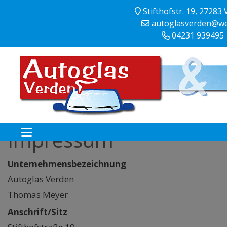
Stifthofstr. 19, 27283
autoglasverden@we
04231 939495
Impressum
Unternehmensbezeichnung
Autoglas Verden
Thomas Meyer
Anschrift/Sitz