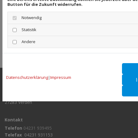
Button für die Zukunft widerrufen.
BILDNACHWEISE
Notwendig
210571790 | © romaset /stock.adobe.com
Statistik
Andere
Copyright ©
Webseiten erstellen
durch die
Schlütersche
Datenschutzerklärung
|
Impressum
Anschrift
Autoglas Verden
Stifthofstr. 19
27283 Verden
Kontakt
Telefon
04231 939495
Telefax
04231 931153